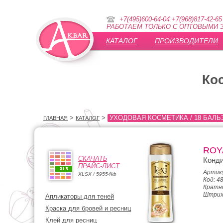
+7(495)600-64-04 +7(968)817-42-65
РАБОТАЕМ ТОЛЬКО С ОПТОВЫМИ З
КАТАЛОГ
ПРОИЗВОДИТЕЛИ
Ко
>
>
УХОДОВАЯ КОСМЕТИКА / 18 БАЛ
ГЛАВНАЯ
КАТАЛОГ
ROY
СКАЧАТЬ
Конди
ПРАЙС-ЛИСТ
Артику
XLSX / 59554kb
Код: 4
Кратно
Штрих
Апликаторы для теней
Краска для бровей и ресниц
Клей для ресниц