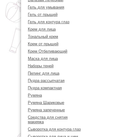
Гель для умывания
Гель от прыщей
Гель для контура глаз
Крем для лица
Тональный крем
Крем от прыщей
Крем Отбеливающий
Маска для лица
Наборы теней
Пилинг для лица
Пудра рассыпчатая
Пудра компактная
Румяна
Румяна Шариковые
Румяна запеченные
Средства для снятия
макияжа
Сыворотка для контура глаз
Сыворотка для лица и шеи