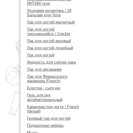
ИНТИМ гели
Уходовая косметика / 18
Бальзам для Тела
Лак для ногтей магнитный
Лак для ногтей
трескающийся / Crackle
Лак для ногтей матовый
Лак для ногтей лечебный
Лак для ногтей
Жидкость для снятия лака
Лак для рисования
Лак для Французского
маникюра (French)
Блестки - сыпучки
Гель для рук
антибактериальный
Карандаш под ногти / French
(белый)
Гелевый лак для ногтей
Подарочные наборы
Мыло