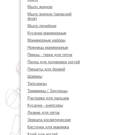
Мыло жидкое
Мыло жидкое (запасной
блок)
Мыло лечебное
Кусачки маникюрные
Маникюрные наборы
Ножницы маникюрные
Пемзы - терки для пяток
Пилка для полировки ногтей
Пинцеты для бровей
Шаберы
Типсорезы
Триммеры / Заусенцы
Распорки для пальцев
Кусачки - книпсеры
Лезвие для пяток
Зеркала косметические
Кисточки для макияжа
Клей для ногтей