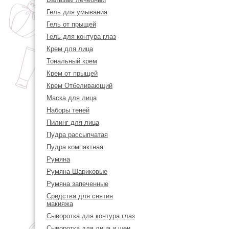
Гель для умывания
Гель от прыщей
Гель для контура глаз
Крем для лица
Тональный крем
Крем от прыщей
Крем Отбеливающий
Маска для лица
Наборы теней
Пилинг для лица
Пудра рассыпчатая
Пудра компактная
Румяна
Румяна Шариковые
Румяна запеченные
Средства для снятия
макияжа
Сыворотка для контура глаз
Сыворотка для лица и шеи