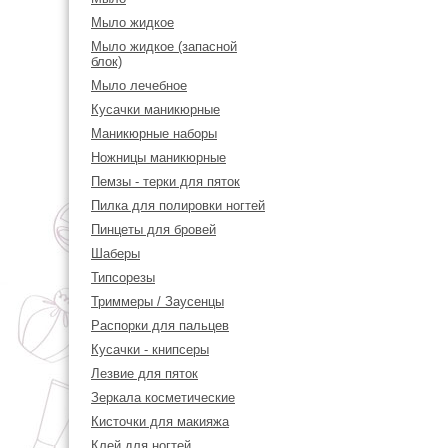
Мыло жидкое
Мыло жидкое (запасной
блок)
Мыло лечебное
Кусачки маникюрные
Маникюрные наборы
Ножницы маникюрные
Пемзы - терки для пяток
Пилка для полировки ногтей
Пинцеты для бровей
Шаберы
Типсорезы
Триммеры / Заусенцы
Распорки для пальцев
Кусачки - книпсеры
Лезвие для пяток
Зеркала косметические
Кисточки для макияжа
Клей для ногтей