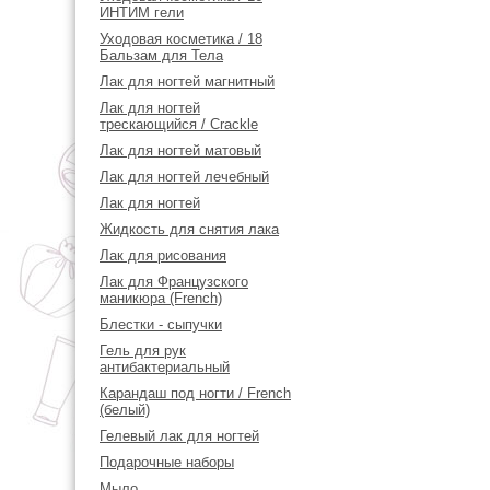
ИНТИМ гели
Уходовая косметика / 18
Бальзам для Тела
Лак для ногтей магнитный
Лак для ногтей
трескающийся / Crackle
Лак для ногтей матовый
Лак для ногтей лечебный
Лак для ногтей
Жидкость для снятия лака
Лак для рисования
Лак для Французского
маникюра (French)
Блестки - сыпучки
Гель для рук
антибактериальный
Карандаш под ногти / French
(белый)
Гелевый лак для ногтей
Подарочные наборы
Мыло