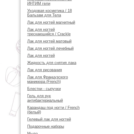
ИНТИМ гели
Уходовая косметика / 18
Бальзам для Тела
Лак для ногтей магнитный
Лак для ногтей
трескающийся / Crackle
Лак для ногтей матовый
Лак для ногтей лечебный
Лак для ногтей
Жидкость для снятия лака
Лак для рисования
Лак для Французского
маникюра (French)
Блестки - сыпучки
Гель для рук
антибактериальный
Карандаш под ногти / French
(белый)
Гелевый лак для ногтей
Подарочные наборы
Мыло