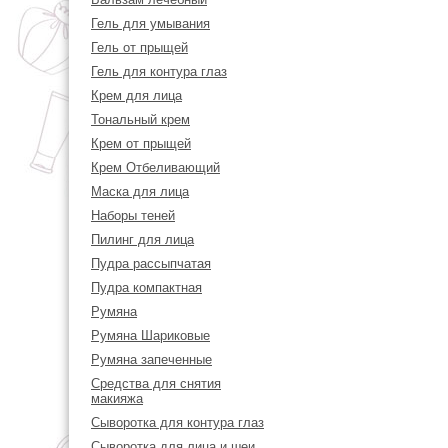
Гель для умывания
Гель от прыщей
Гель для контура глаз
Крем для лица
Тональный крем
Крем от прыщей
Крем Отбеливающий
Маска для лица
Наборы теней
Пилинг для лица
Пудра рассыпчатая
Пудра компактная
Румяна
Румяна Шариковые
Румяна запеченные
Средства для снятия
макияжа
Сыворотка для контура глаз
Сыворотка для лица и шеи