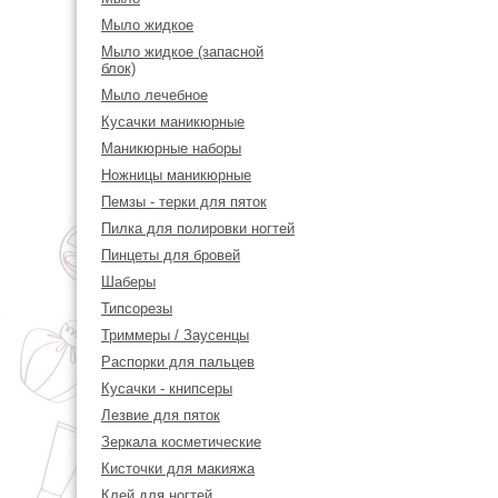
Мыло жидкое
Мыло жидкое (запасной
блок)
Мыло лечебное
Кусачки маникюрные
Маникюрные наборы
Ножницы маникюрные
Пемзы - терки для пяток
Пилка для полировки ногтей
Пинцеты для бровей
Шаберы
Типсорезы
Триммеры / Заусенцы
Распорки для пальцев
Кусачки - книпсеры
Лезвие для пяток
Зеркала косметические
Кисточки для макияжа
Клей для ногтей