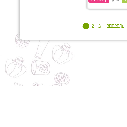
2 700,00 р.
1
2
3
ВПЕРЁД>