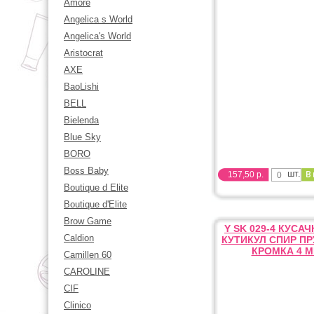
Amore
Angelica s World
Angelica's World
Aristocrat
AXE
BaoLishi
BELL
Bielenda
Blue Sky
BORO
Boss Baby
шт.
157,50 р.
Boutique d Elite
Boutique d'Elite
Brow Game
Y SK 029-4 КУСА
Caldion
КУТИКУЛ СПИР П
КРОМКА 4 
Camillen 60
CAROLINE
CIF
Clinico