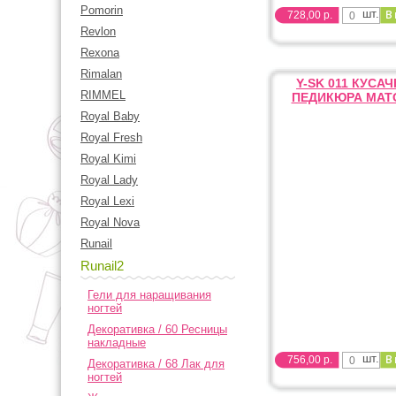
Pomorin
шт.
728,00 р.
Revlon
Rexona
Rimalan
Y-SK 011 КУCАЧ
RIMMEL
ПЕДИКЮРА МАТ
Royal Baby
Royal Fresh
Royal Kimi
Royal Lady
Royal Lexi
Royal Nova
Runail
Runail2
Гели для наращивания
ногтей
Декоративка / 60 Ресницы
накладные
шт.
756,00 р.
Декоративка / 68 Лак для
ногтей