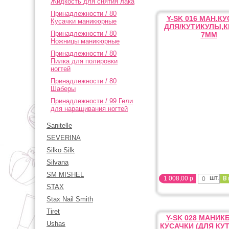
Жидкость для снятия лака
Принадлежности / 80
Y-SK 016 МАН.К
Кусачки маникюрные
ДЛЯ/КУТИКУЛЫ,
Принадлежности / 80
7ММ
Ножницы маникюрные
Принадлежности / 80
Пилка для полировки
ногтей
Принадлежности / 80
Шаберы
Принадлежности / 99 Гели
для наращивания ногтей
Sanitelle
SEVERINA
Silko Silk
Silvana
SM MISHEL
шт.
1 008,00 р.
STAX
Stax Nail Smith
Tiret
Y-SK 028 МАНИ
Ushas
КУСАЧКИ (ДЛЯ КУ