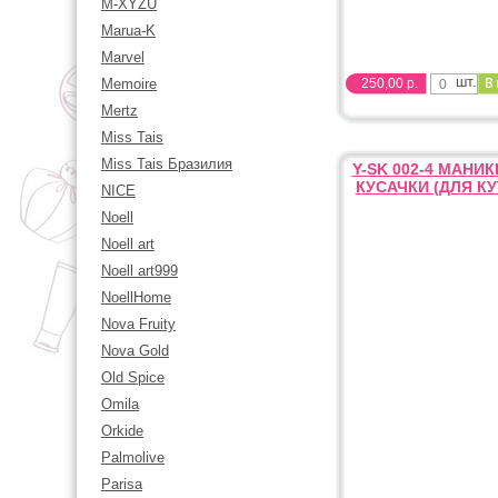
M-XYZU
Marua-K
Marvel
шт.
Memoire
250,00 р.
Mertz
Miss Tais
Miss Tais Бразилия
Y-SK 002-4 МАНИ
КУСАЧКИ (ДЛЯ КУ
NICE
Noell
Noell art
Noell art999
NoellHome
Nova Fruity
Nova Gold
Old Spice
Omila
Orkide
Palmolive
Parisa