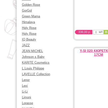
Golden Rose
GorGol
Green Mama
Himalaya
Holy Rose
шт.
336,00 р.
Holy Rose
IQ Beauty
JAZZ
Y-SI 020 КЮРЕТК
JEAN MICHEL
17СМ
Johnson s Baby
KARITE Cosmetics
L.Louis Philippe
LAVELLE Collection
Lenor
Lexi
Li-Li
Limoni
Lorasse