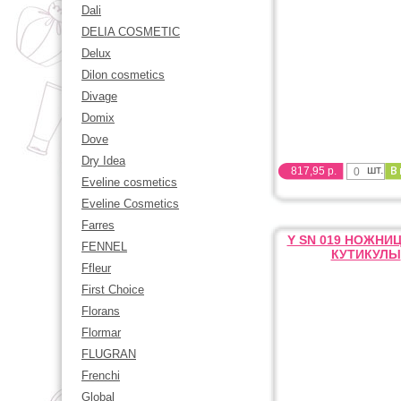
Dali
DELIA COSMETIC
Delux
Dilon cosmetics
Divage
Domix
Dove
Dry Idea
шт.
817,95 р.
Eveline cosmetics
Eveline Сosmetics
Farres
Y SN 019 НОЖНИ
FENNEL
КУТИКУЛЫ
Ffleur
First Choice
Florans
Flormar
FLUGRAN
Frenchi
Global