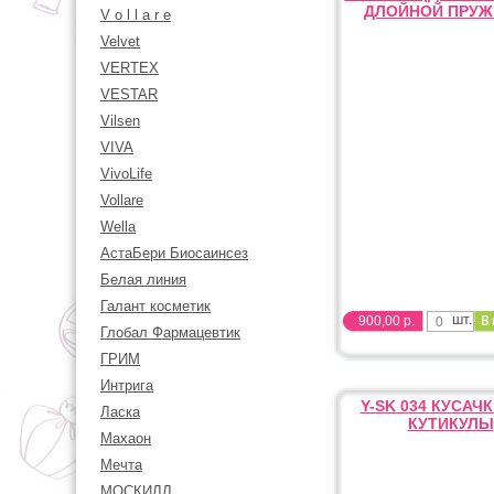
ДЛОЙНОЙ ПРУЖ
V o l l a r e
Velvet
VERTEX
VESTAR
Vilsen
VIVA
VivoLife
Vollare
Wella
АстаБери Биосаинсез
Белая линия
Галант косметик
шт.
900,00 р.
Глобал Фармацевтик
ГРИМ
Интрига
Y-SK 034 КУCАЧ
Ласка
КУТИКУЛЫ
Махаон
Мечта
МОСКИЛЛ