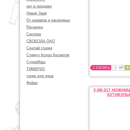
нет в продаже
Новая Заря
От комаров и насекомых
Ресничка
Сантера
СВОБОДА ОАО
Сделай глазки
Стимул Колор Косметик
СуперМаш
шт.
1 134,00 р.
ТИМБРИЗ
тоник для лица
Фейри
Y-SN 017 НОЖНИ
КУТИКУЛЫ